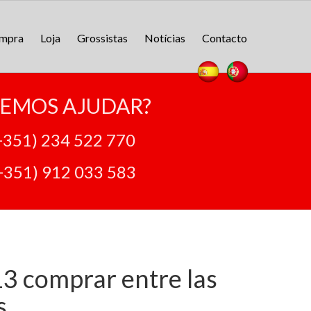
ompra
Loja
Grossistas
Notícias
Contacto
EMOS AJUDAR?
+351) 234 522 770
+351) 912 033 583
3 comprar entre las
s