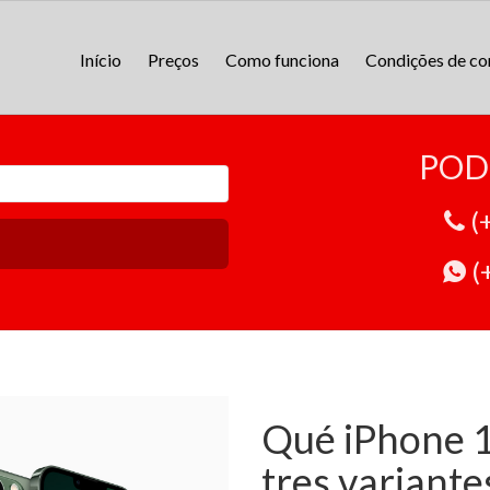
Início
Preços
Como funciona
Condições de c
POD
(
(
Qué iPhone 1
tres variante