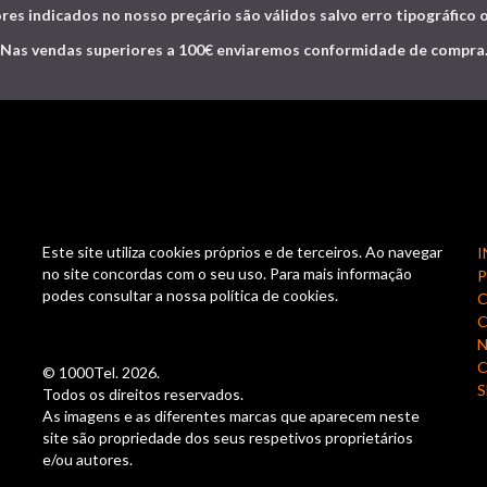
res indicados no nosso preçário são válidos salvo erro tipográfico 
Nas vendas superiores a 100€ enviaremos conformidade de compra
Este site utiliza cookies próprios e de terceiros. Ao navegar
I
no site concordas com o seu uso. Para mais informação
podes consultar a nossa política de cookies.
C
N
© 1000Tel. 2026.
S
Todos os direitos reservados.
As imagens e as diferentes marcas que aparecem neste
site são propriedade dos seus respetivos proprietários
e/ou autores.