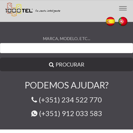
Togg
navig
MARCA, MODELO, ETC...
PROCURAR
PODEMOS AJUDAR?
(+351) 234 522 770
(+351) 912 033 583