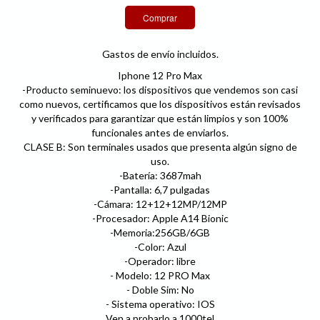
Gastos de envío incluidos.
Iphone 12 Pro Max
-Producto seminuevo: los dispositivos que vendemos son casi
como nuevos, certificamos que los dispositivos están revisados
y verificados para garantizar que están limpios y son 100%
funcionales antes de enviarlos.
CLASE B: Son terminales usados que presenta algún signo de
uso.
-Batería: 3687mah
-Pantalla: 6,7 pulgadas
-Cámara: 12+12+12MP/12MP
-Procesador: Apple A14 Bionic
-Memoria:256GB/6GB
-Color: Azul
-Operador: libre
- Modelo: 12 PRO Max
- Doble Sim: No
- Sistema operativo: IOS
Ven a probarlo a 1000tel