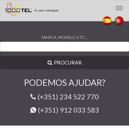
Togg
navig
MARCA, MODELO, ETC...
PROCURAR
PODEMOS AJUDAR?
(+351) 234 522 770
(+351) 912 033 583