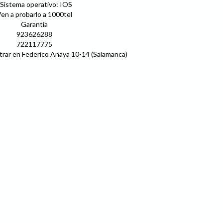
 Sistema operativo: IOS
en a probarlo a 1000tel
Garantía
923626288
722117775
rar en Federico Anaya 10-14 (Salamanca)