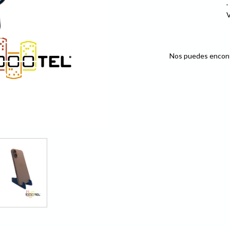
-
V
Nos puedes encont