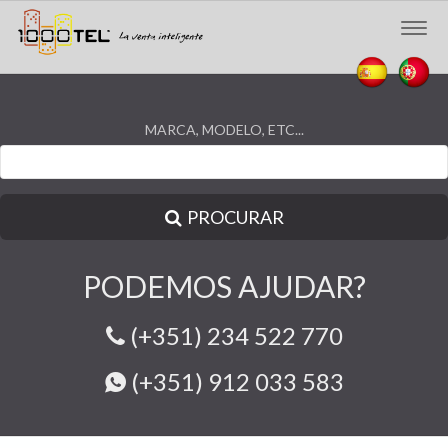
Togg
navig
MARCA, MODELO, ETC...
PROCURAR
PODEMOS AJUDAR?
(+351) 234 522 770
(+351) 912 033 583