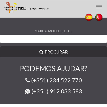
Togg
navig
MARCA, MODELO, ETC...
PROCURAR
PODEMOS AJUDAR?
(+351) 234 522 770
(+351) 912 033 583