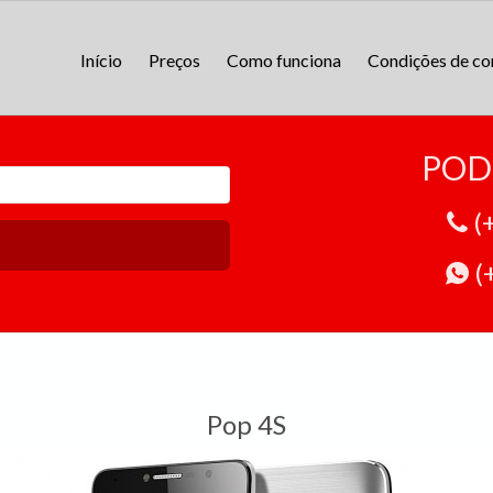
Início
Preços
Como funciona
Condições de c
POD
(
(
Pop 4S