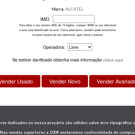
Marca:
ALCATEL
IMEI:
Para obter o seu número IMEI de 15 dígitos, marque *#06# no seu telemóvel
e este será identificado no ecrã. Como alternativa, também pode encontrá-lo
na parte traseira do seu telemóvel, após retirar a bateria.
Operadora:
Se estiver danificado obtenha mais informação
clique aqui
res indicados no nosso preçário são válidos salvo erro tipográfico 
Nas vendas superiores a 100€ enviaremos conformidade de compra