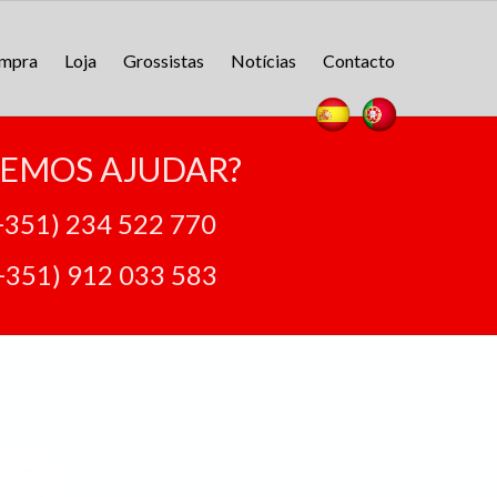
ompra
Loja
Grossistas
Notícias
Contacto
EMOS AJUDAR?
+351) 234 522 770
+351) 912 033 583