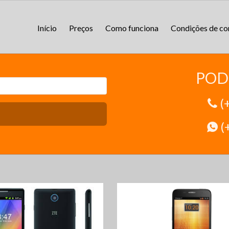
Início
Preços
Como funciona
Condições de c
POD
(
(