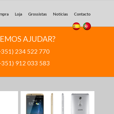
ompra
Loja
Grossistas
Notícias
Contacto
EMOS AJUDAR?
+351) 234 522 770
+351) 912 033 583