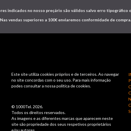
res indicados no nosso preçário são válidos salvo erro tipográfico 
Nas vendas superiores a 100€ enviaremos conformidade de compra
Este site utiliza cookies próprios e de terceiros. Ao navegar
I
no site concordas com o seu uso. Para mais informação
podes consultar a nossa política de cookies.
C
N
© 1000Tel. 2026.
S
Todos os direitos reservados.
As imagens e as diferentes marcas que aparecem neste
site são propriedade dos seus respetivos proprietários
e/ou autores.